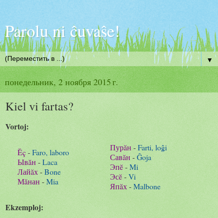
Parolu ni ĉuvaŝe!
▼
понедельник, 2 ноября 2015 г.
Kiel vi fartas?
Vortoj:
Пурăн
-
Farti, loĝi
Ĕç
-
Faro, laboro
Савăн
-
Ĝoja
Ывăн
-
Laca
Эпĕ
-
Mi
Лайăх
-
Bone
Эсĕ
-
Vi
Мăнан
-
Mia
Япăх
-
Malbone
Ekzemploj: