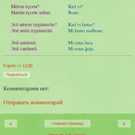
Мĕнле ĕçсем?
Kiel vi?
Манăн ĕçсем лайах.
Bone.
Эсĕ мĕнле пурăнатăн?
Kiel vi fartas?
Эпĕ япăх пурăнатăп.
Mi fartas malbone.
Эпĕ ывăннă.
Mi estas laca.
Эпĕ савăннă.
Mi estas ĝoja.
Evgeny
на
11:00
Поделиться
Комментариев нет:
Отправить комментарий
‹
›
Главная страница
Открыть веб-версию